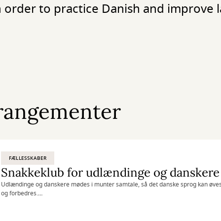
order to practice Danish and improve l
rangementer
FÆLLESSKABER
Snakkeklub for udlændinge og danskere
Udlændinge og danskere mødes i munter samtale, så det danske sprog kan øve
og forbedres.
Foreigners meet Danes in order to practice Danish and improve language skills.