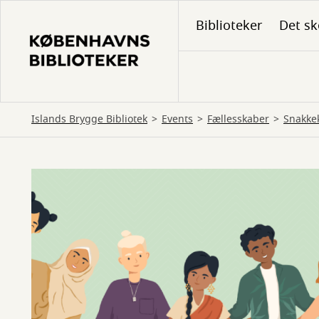
Gå
Biblioteker
Det sk
til
hovedindhold
Islands Brygge Bibliotek
Events
Fællesskaber
Snakke