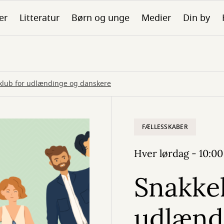
er
Litteratur
Børn og unge
Medier
Din by
klub for udlændinge og danskere
FÆLLESSKABER
Hver lørdag - 10:00
Snakkek
udlænd