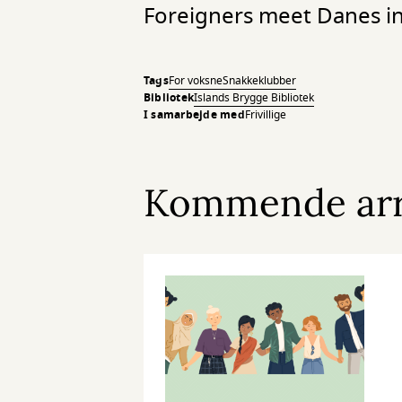
Foreigners meet Danes in 
Tags
For voksne
Snakkeklubber
Bibliotek
Islands Brygge Bibliotek
I samarbejde med
Frivillige
Kommende ar