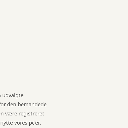
å udvalgte
enfor den bemandede
n være registreret
nytte vores pc’er.