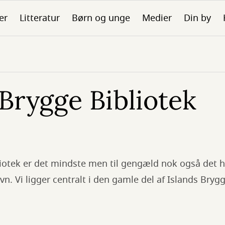
er
Litteratur
Børn og unge
Medier
Din by
Brygge Bibliotek
liotek er det mindste men til gengæld nok også det 
vn. Vi ligger centralt i den gamle del af Islands Bryg