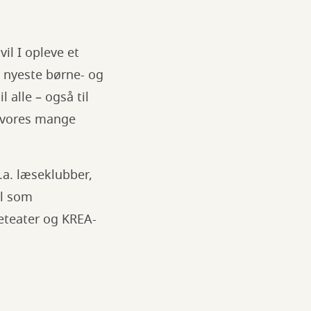
il I opleve et
e nyeste børne- og
 alle – også til
af vores mange
l.a. læseklubber,
el som
eteater og KREA-