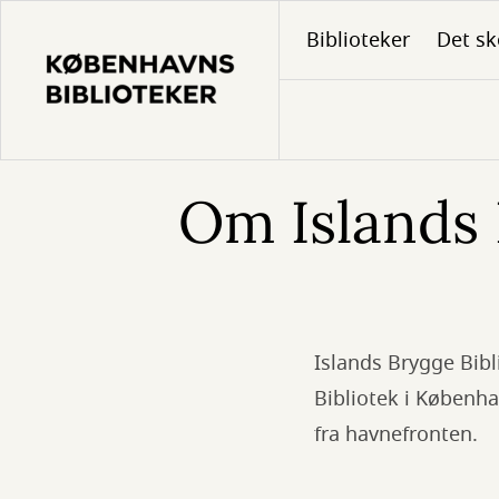
Gå
Biblioteker
Det sk
til
hovedindhold
Om Islands 
Islands Brygge Bib
Bibliotek i Københa
fra havnefronten.