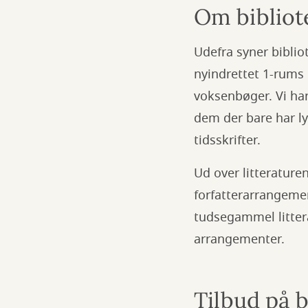
Om bibliot
Udefra syner biblio
nyindrettet 1-rums 
voksenbøger. Vi har 
dem der bare har ly
tidsskrifter.
Ud over litteraturen
forfatterarrangemen
tudsegammel litter
arrangementer.
Tilbud på b