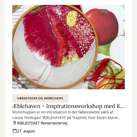
VÆRKSTEDER OG WORKSHOPS
Æblehaven - Inspirationsworkshop med Karen Marie Dehn
Workshoppen er en introduktion til det fællesskabte værk af
Louise Hindsgavl “ÆBLEHAVEN” på Trapholt, hvor Karen Marie
Dehn er brodøse og konsulent på værket og processen.
BIBLIOTEKET Rentemestervej
27. august