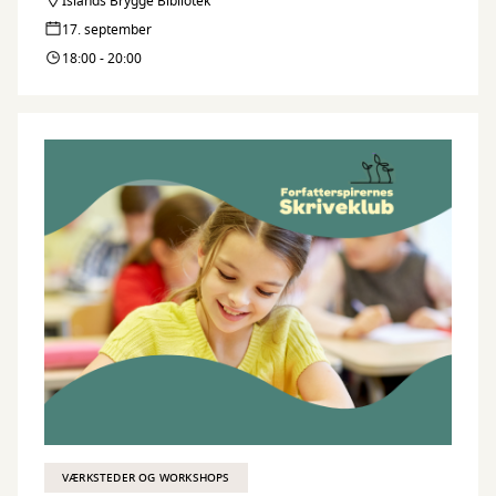
skæve scrapbøger.
Islands Brygge Bibliotek
Lotte underviser i teknikker og kreative benspænd, og alle kan
17. september
være med uanset erfaring eller niveau.
18:00 - 20:00
VÆRKSTEDER OG WORKSHOPS