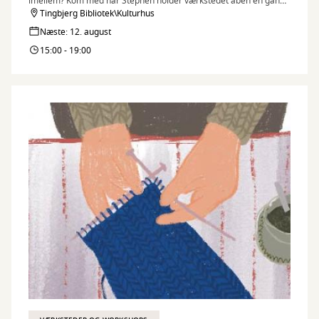
imellem? Kom med når Stephen holder værkstedet åben en gang
om måneden
Tingbjerg Bibliotek\Kulturhus
Næste: 12. august
15:00 - 19:00