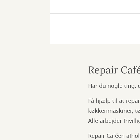
Repair
Café
Repair
Café
Repair
Café
Repair Caf
Har du nogle ting, 
Få hjælp til at repa
køkkenmaskiner, tøj
Alle arbejder frivil
Repair Caféen afhol