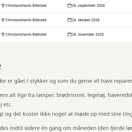
Christianshavns Bibliotek
26. september 2026
Christianshavns Bibliotek
24. oktober 2026
Christianshavns Bibliotek
28. november 2026
é
der er gået i stykker og som du gerne vil have repare
rere alt lige fra lamper, brødristere, legetøj, havereds
 etc.
ligt og det koster ikke noget at møde op med sine ting
des indtil videre én gang om måneden (den fjerde lø