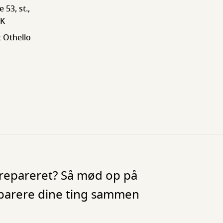
53, st.,
 K
 Othello
e repareret? Så mød op på
 reparere dine ting sammen