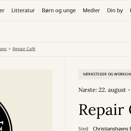
er
Litteratur
Børn og unge
Medier
Din by
hops
Repair Café
VÆRKSTEDER OG WORKSH
Næste: 22. august - 
Repair 
Sted
Christianshavns 