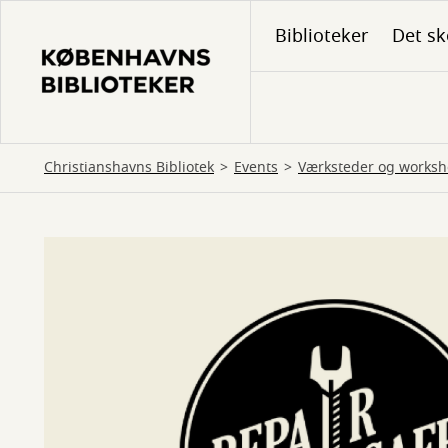
Gå
Biblioteker
Det sk
til
hovedindhold
Christianshavns Bibliotek
Events
Værksteder og works