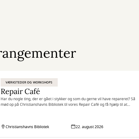
rangementer
VÆRKSTEDER OG WORKSHOPS
Repair Café
Har du nogle ting, der er gået i stykker og som du gerne vil have repareret? Så
mød op på Christianshavns Bibliotek til vores Repair Café og få hjælp til at
reparere dine ting sammen med frivillige reparatører.
Christianshavns Bibliotek
22. august 2026