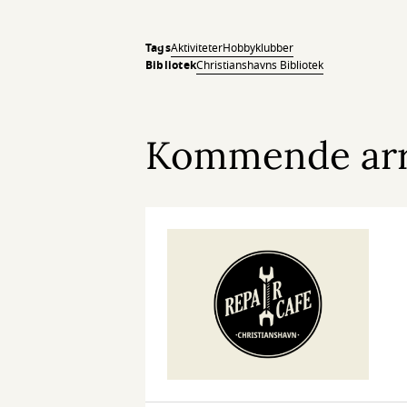
Tags
Aktiviteter
Hobbyklubber
Bibliotek
Christianshavns Bibliotek
Kommende ar