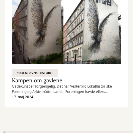
KØBENHAVNS HISTORIE
Kampen om gavlene
Gadekunst er forgængelig. Det har Vesterbro Lokalhistoriske
Forening og Arkiv måttet sande. Foreningen havde ellers
udarbejdet en gavlregistrant i 2005.
17. maj 2024