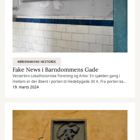
KØBENHAVNS HISTORIE
Fake News i Barndommens Gade
Vesterbro Lokalhistoriske Forening og Arkiv: En sjælden gang i
mellem er der åbent i porten til Hedebygade 30 A. Fra porten kan
man komme til baghuset, hvor Tove Ditlevsen havde sin barndom
19. marts 2024
på 4. sal. I porten hænger der en flot mindeplade af plexiglas, der
er lagt over to af digterens håndskrevne digte ”Skellet” og
Længsel”. Mindepladen er opsat af Arbejdermuseets Venner i
2002, hvor Tove Ditlevsen ville være fyldt 85 år.