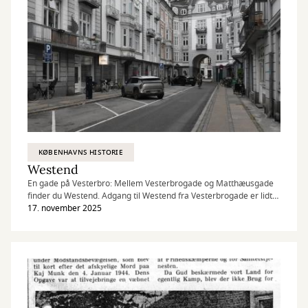
KØBENHAVNS HISTORIE
Westend
En gade på Vesterbro: Mellem Vesterbrogade og Matthæusgade
finder du Westend. Adgang til Westend fra Vesterbrogade er lidt
speciel, da du skal gennem en port i Vesterbrogade 65.
17. november 2025