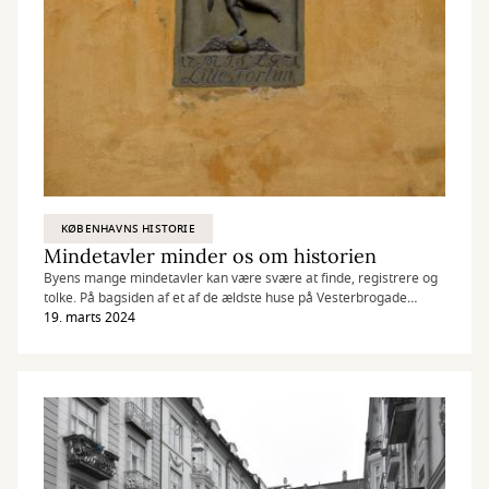
KØBENHAVNS HISTORIE
Mindetavler minder os om historien
Byens mange mindetavler kan være svære at finde, registrere og
tolke. På bagsiden af et af de ældste huse på Vesterbrogade
voldte en mindetavle besvær for Vesterbro Lokalhistoriske
19. marts 2024
Forening og Arkiv.