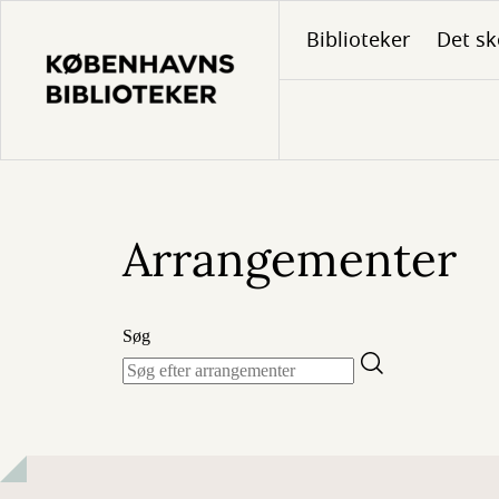
Gå
Biblioteker
Det sk
til
hovedindhold
Arrangementer
Søg