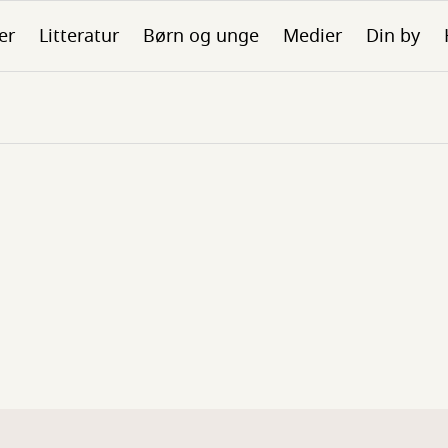
er
Litteratur
Børn og unge
Medier
Din by