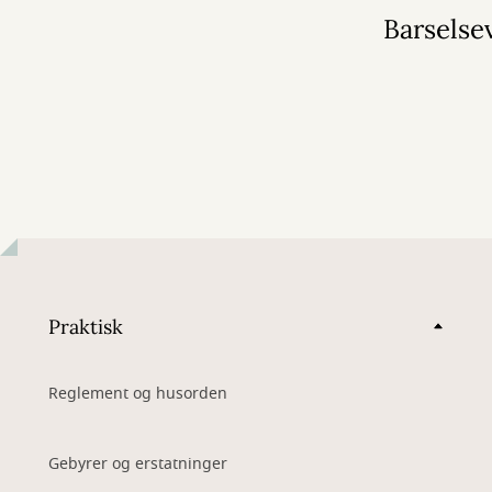
2026
Barselse
Praktisk
Reglement og husorden
Gebyrer og erstatninger