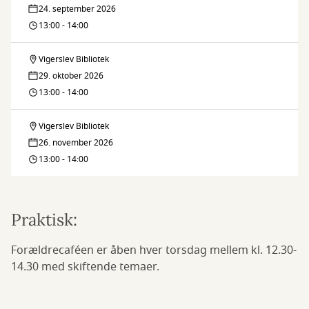
24. september 2026
ved
13:00 - 14:00
sundhedsplejerskerne
Vigerslev Bibliotek
Forældrecaféer
Dagens
29. oktober 2026
ved
13:00 - 14:00
tema:
sundhedsplejerskerne
Kost
Vigerslev Bibliotek
Forældrecaféer
Dagens
26. november 2026
ved
13:00 - 14:00
tema:
sundhedsplejerskerne
Kost
Dagens
Praktisk:
tema:
Forældrecaféen er åben hver torsdag mellem kl. 12.30-
Kost
14.30 med skiftende temaer.