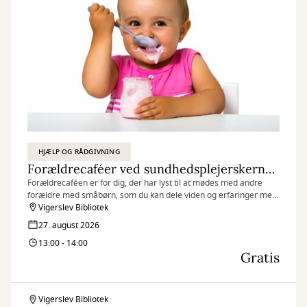
HJÆLP OG RÅDGIVNING
Forældrecaféer ved sundhedsplejerskerne Dagens tema: Kost
Forældrecaféen er for dig, der har lyst til at mødes med andre
forældre med småbørn, som du kan dele viden og erfaringer med.
Sundhedsplejerskerne faciliterer oplæg og bidrager til fælles
Vigerslev Bibliotek
drøftelser.
27. august 2026
13:00 - 14:00
Gratis
Vigerslev Bibliotek
Forældrecaféer