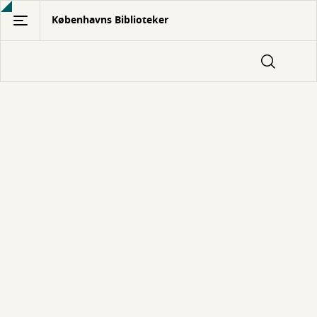
Gå
Københavns Biblioteker
til
hovedindhold