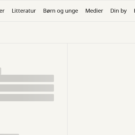
er
Litteratur
Børn og unge
Medier
Din by