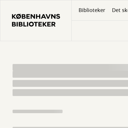
Gå
Biblioteker
Det sk
til
hovedindhold