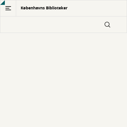
Gå
Københavns Biblioteker
til
hovedindhold