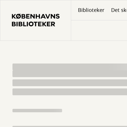
Gå
Biblioteker
Det sk
til
hovedindhold