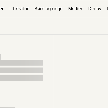
er
Litteratur
Børn og unge
Medier
Din by