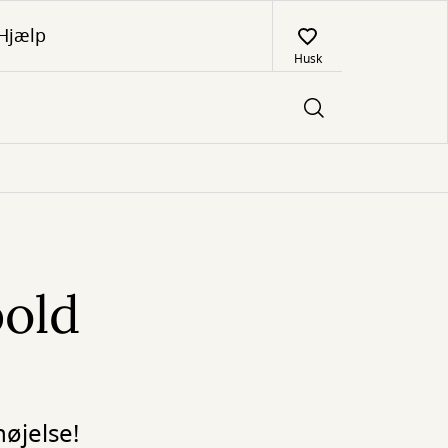
Hjælp
Husk
bold
øjelse!