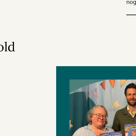
nog
old