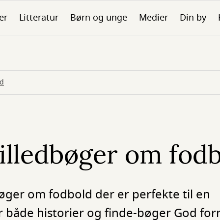
er
Litteratur
Børn og unge
Medier
Din by
ld
illedbøger om fod
øger om fodbold der er perfekte til en
 både historier og finde-bøger God forn