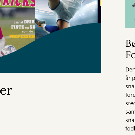
B
F
Den
år 
er
sna
for
sted
sam
sna
fod