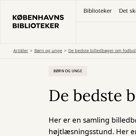
Gå
Biblioteker
Det sk
til
hovedindhold
Artikler
Børn og unge
De bedste billedbøger om fodbo
BØRN OG UNGE
De bedste b
Her er en samling billedb
højtlæsningsstund. Her er