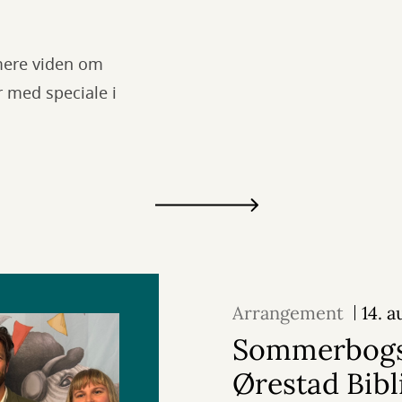
 mere viden om
r med speciale i
Arrangement
14. 
Sommerbogs
Ørestad Bibl