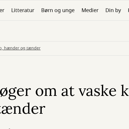
er
Litteratur
Børn og unge
Medier
Din by
op, hænder og tænder
øger om at vaske k
tænder