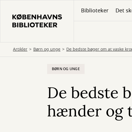
Gå
Biblioteker
Det sk
til
hovedindhold
Artikler
Børn og unge
De bedste bøger om at vaske kr
BØRN OG UNGE
De bedste b
hænder og 