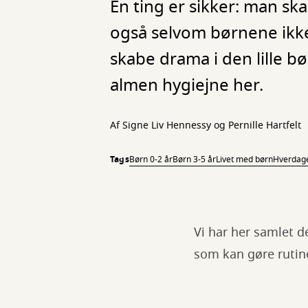
En ting er sikker: man s
også selvom børnene ikke 
skabe drama i den lille b
almen hygiejne her.
Af Signe Liv Hennessy og Pernille Hartfelt
Tags
Børn 0-2 år
Børn 3-5 år
Livet med børn
Hverdage
Vi har her samlet d
som kan gøre rutin