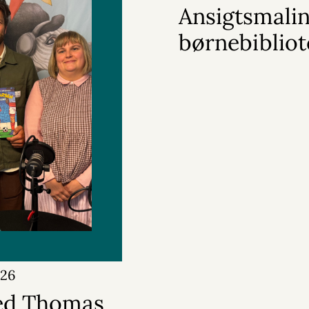
Ansigtsmalin
børnebibliot
026
ed Thomas