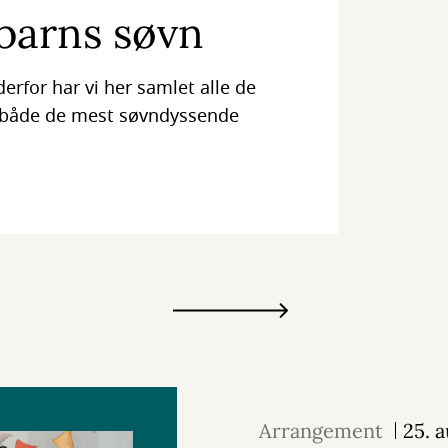
barns søvn
erfor har vi her samlet alle de
d både de mest søvndyssende
Arrangement
25. 