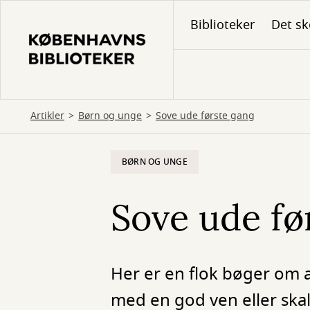
Gå
Biblioteker
Det sk
til
hovedindhold
Artikler
Børn og unge
Sove ude første gang
BØRN OG UNGE
Sove ude fø
Her er en flok bøger om 
med en god ven eller ska