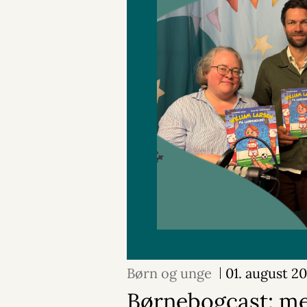
Børn og unge
01. august 2
Børnebogcast: m