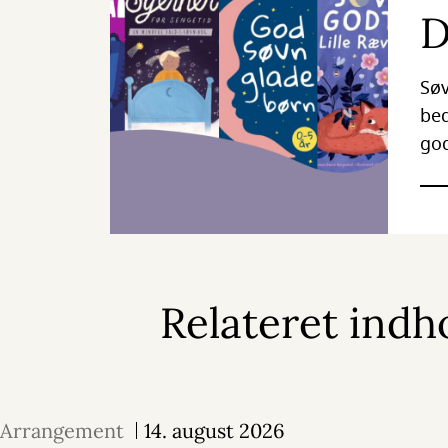
D
Søv
bed
god
Relateret indh
Arrangement
14. august 2026