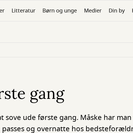
er
Litteratur
Børn og unge
Medier
Din by
rste gang
at sove ude første gang. Måske har man 
l passes og overnatte hos bedsteforældr