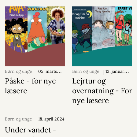
Børn og unge
05. marts
Børn og unge
13. januar
2024
2026
Påske - for nye
Lejrtur og
læsere
overnatning - For
nye læsere
Børn og unge
18. april 2024
Under vandet -