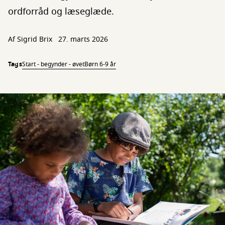
ordforråd og læseglæde.
Af Sigrid Brix
27. marts 2026
Tags
Start - begynder - øvet
Børn 6-9 år