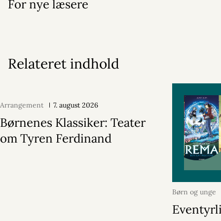
For nye læsere
Relateret indhold
Arrangement
7. august 2026
Børnenes Klassiker: Teater
om Tyren Ferdinand
Børn og unge
2026
Eventyrl