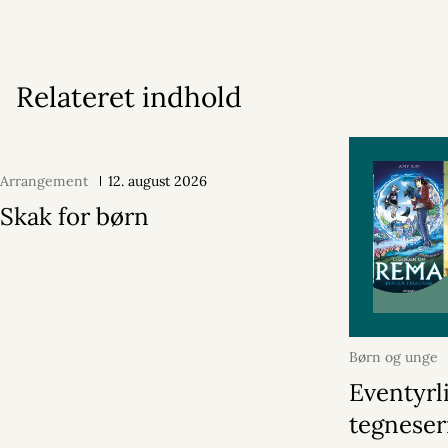
Relateret indhold
Arrangement
12. august 2026
Skak for børn
Børn og unge
2026
Eventyrl
tegneser