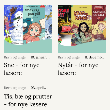
Børn og unge
10. januar
Børn og unge
11. december
2024
2023
Sne - for nye
Nytår - for nye
læsere
læsere
Børn og unge
03. april
2024
Tis, bæ og prutter
- for nye læsere