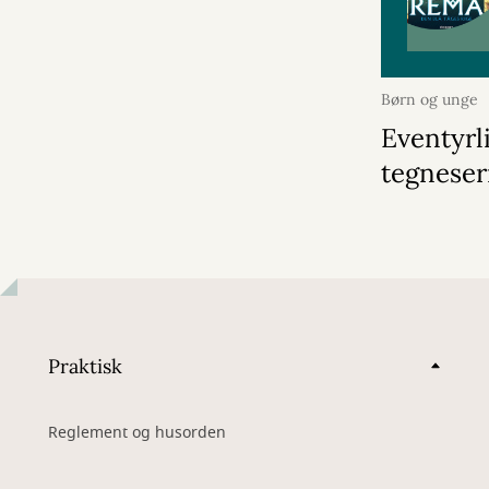
Børn og unge
2026
Eventyrl
tegneser
Praktisk
Reglement og husorden