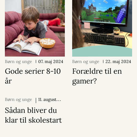
Børn og unge
07. maj 2024
Børn og unge
22. maj 2024
Gode serier 8-10
Forældre til en
år
gamer?
Børn og unge
11. august
2025
Sådan bliver du
klar til skolestart