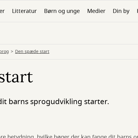
er
Litteratur
Børn og unge
Medier
Din by
sprog
Den spæde start
start
it barns sprogudvikling starter.
re betydning, hvilke bøger der kan fange dit barn