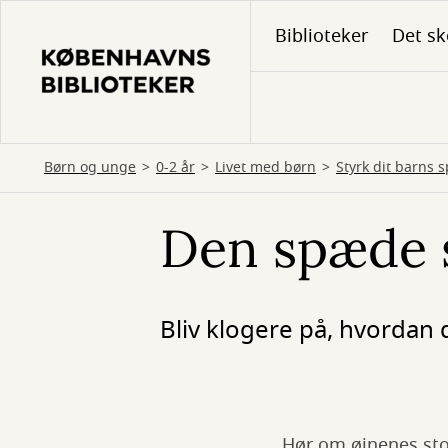
Gå
Biblioteker
Det sk
til
hovedindhold
Børn og unge
0-2 år
Livet med børn
Styrk dit barns 
Den spæde 
Bliv klogere på, hvordan d
Hør om øjnenes sto