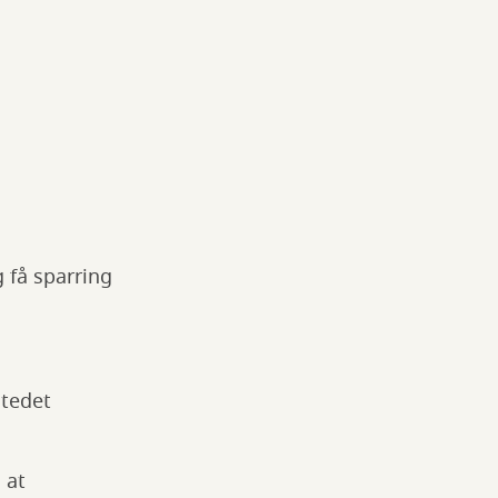
g få sparring
stedet
 at