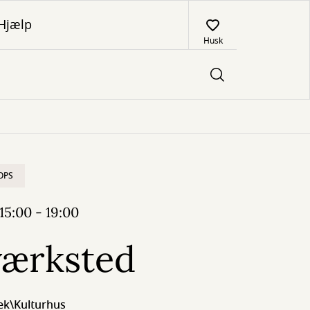
Hjælp
Husk
OPS
15:00 - 19:00
værksted
tek\Kulturhus