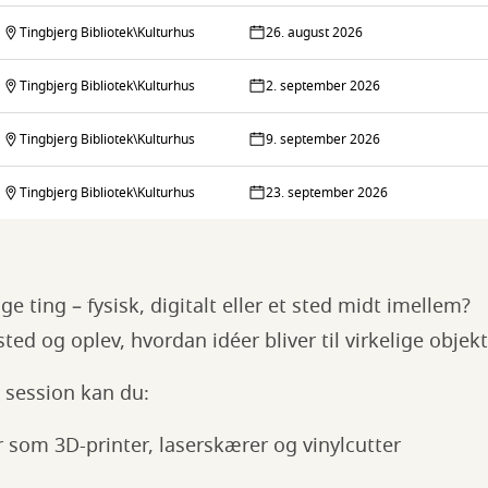
Tingbjerg Bibliotek\Kulturhus
26. august 2026
Tingbjerg Bibliotek\Kulturhus
2. september 2026
Tingbjerg Bibliotek\Kulturhus
9. september 2026
Tingbjerg Bibliotek\Kulturhus
23. september 2026
e ting – fysisk, digitalt eller et sted midt imellem?
ed og oplev, hvordan idéer bliver til virkelige objekt
 session kan du:
 som 3D-printer, laserskærer og vinylcutter