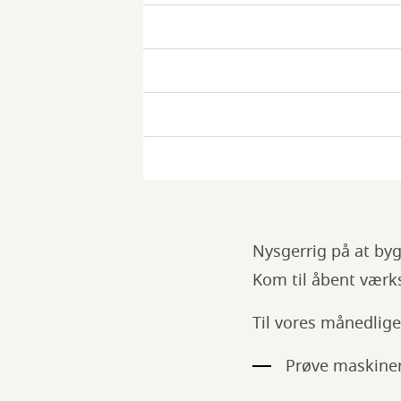
værksted
Åbent
værksted
Åbent
værksted
Åbent
værksted
Åbent
værksted
Nysgerrig på at bygg
Kom til åbent værkst
Til vores månedlige
Prøve maskiner