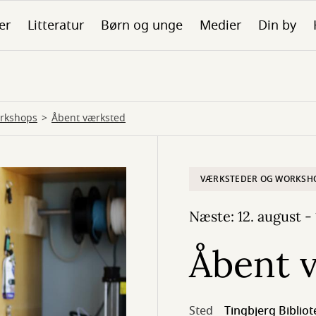
er
Litteratur
Børn og unge
Medier
Din by
orkshops
Åbent værksted
VÆRKSTEDER OG WORKSH
Næste: 12. august - 
Åbent 
Sted
Tingbjerg Biblio