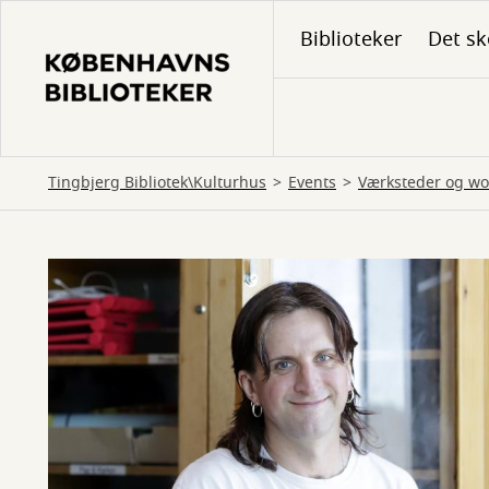
Gå
Biblioteker
Det sk
til
hovedindhold
Tingbjerg Bibliotek\Kulturhus
Events
Værksteder og w