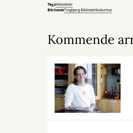
Tags
Aktiviteter
Bibliotek
Tingbjerg Bibliotek\Kulturhus
Kommende ar
Åbent