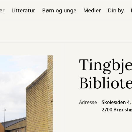
er
Litteratur
Børn og unge
Medier
Din by
Tingbj
Bibliot
Adresse
Skolesiden 4,
2700 Brønshø