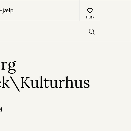
Hjælp
Husk
erg
ek\Kulturhus
j