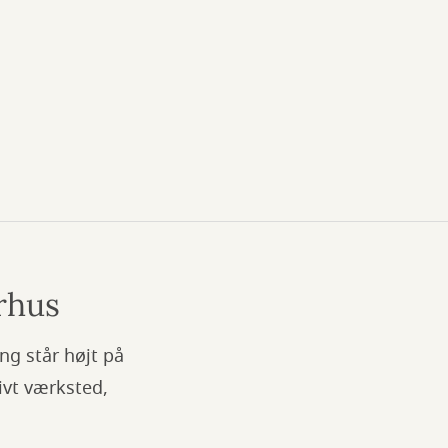
rhus
ng står højt på
ivt værksted,