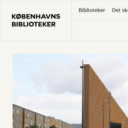
Gå
Biblioteker
Det sk
til
hovedindhold