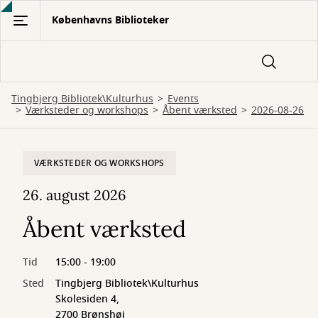
Gå
Københavns Biblioteker
til
hovedindhold
Tingbjerg Bibliotek\Kulturhus
Events
Værksteder og workshops
Åbent værksted
2026-08-26
VÆRKSTEDER OG WORKSHOPS
26. august 2026
Åbent værksted
Tid
15:00 - 19:00
Sted
Tingbjerg Bibliotek\Kulturhus
Skolesiden 4,
2700 Brønshøj