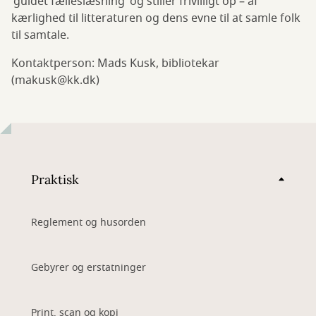
’guidet fælleslæsning’ og stiller frivilligt op – af
kærlighed til litteraturen og dens evne til at samle folk
til samtale.
Kontaktperson: Mads Kusk, bibliotekar
(makusk@kk.dk)
Praktisk
Reglement og husorden
Gebyrer og erstatninger
Print, scan og kopi