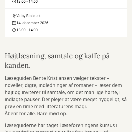
13:00 - 14:00
Valby Bibliotek
Fælleslæsning
14. december 2026
13:00 - 14:00
Højtlæsning, samtale og kaffe på
kanden.
Læseguiden Bente Kristiansen vælger tekster –
noveller, digte, indledninger af romaner – læser dem
højt og inviterer til samtale, om det man lige hørte, i
indlagte pauser. Det plejer at være meget hyggeligt, så
prøv en time med litteraturens magi.
Åbent for alle. Bare mød op.
Læseguiderne har taget Læseforeningens kursus i