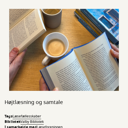
Højtlæsning og samtale
Tags
Læsefællesskaber
Bibliotek
Valby Bibliotek
I samarbejde med
Læseforeningen