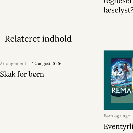
tegneser
læselyst
Relateret indhold
Arrangement
12. august 2026
Skak for børn
Børn og unge
2026
Eventyrl