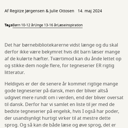
Af Regitze Jørgensen & Julie Ottosen
14. maj 2024
Tags
Børn 10-12 år
Unge 13-16 år
Læseinspiration
Det har børnebibliotekarerne vidst længe og du skal
derfor ikke være bekymret hvis dit barn læser mange
af de kulørte hæfter. Tværtimod kan du ånde lettet op
og stikke dem nogle flere, for tegneserier ER rigtig
litteratur.
Heldigvis er der de senere år kommet rigtige mange
gode tegneserier på dansk, men der bliver altså
udgivet mere rundt om i verden, end der bliver oversat
til dansk. Derfor har vi samlet en liste til jer med de
bedste tegneserier på engelsk, hvis I også har poder,
der usandsynligt hurtigt virker til at mestre dette
sprog. Og så kan de både læse og øve sprog, det er