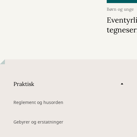
Børn og unge
2026
Eventyrl
tegneser
Praktisk
Reglement og husorden
Gebyrer og erstatninger