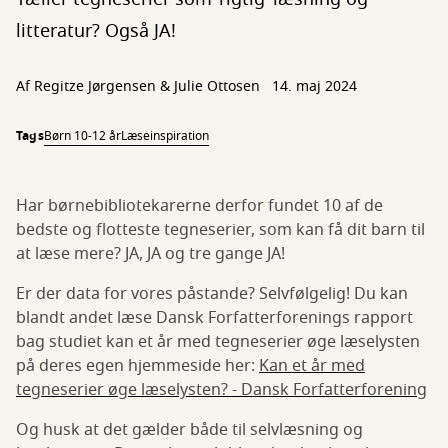
litteratur? Også JA!
Af Regitze Jørgensen & Julie Ottosen
14. maj 2024
Tags
Børn 10-12 år
Læseinspiration
Har børnebibliotekarerne derfor fundet 10 af de
bedste og flotteste tegneserier, som kan få dit barn til
at læse mere? JA, JA og tre gange JA!
Er der data for vores påstande? Selvfølgelig! Du kan
blandt andet læse Dansk Forfatterforenings rapport
bag studiet kan et år med tegneserier øge læselysten
på deres egen hjemmeside her:
Kan et år med
tegneserier øge læselysten? - Dansk Forfatterforening
Og husk at det gælder både til selvlæsning og