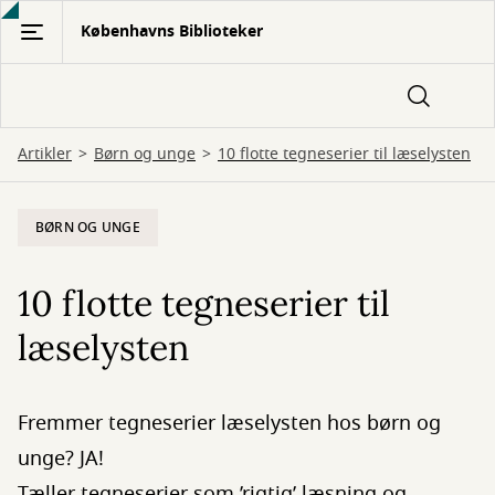
Gå
Københavns Biblioteker
til
hovedindhold
Artikler
Børn og unge
10 flotte tegneserier til læselysten
BØRN OG UNGE
10 flotte tegneserier til
læselysten
Fremmer tegneserier læselysten hos børn og
unge? JA!
Tæller tegneserier som ’rigtig’ læsning og