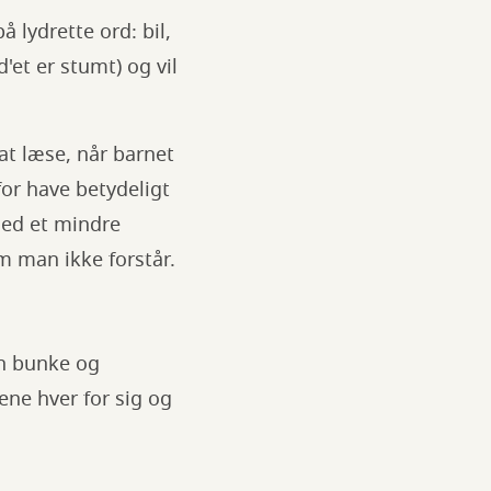
 lydrette ord: bil,
d'et er stumt) og vil
 at læse, når barnet
for have betydeligt
med et mindre
m man ikke forstår.
en bunke og
ene hver for sig og