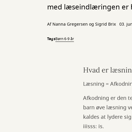
med læseindlæringen er hel
Af Nanna Gregersen og Sigrid Brix
03. ju
Tags
Børn 6-9 år
Hvad er læsni
Læsning = Afkodnin
Afkodning er den te
barn øve læsning ve
kaldes at lydere sig 
iiisss: is.