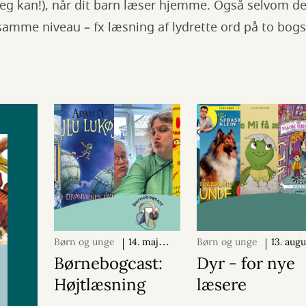
eg kan!), når dit barn læser hjemme. Også selvom det
mme niveau – fx læsning af lydrette ord på to bogst
Børn og unge
14. maj
Børn og unge
13. augu
2024
2024
Børnebogcast:
Dyr - for nye
Højtlæsning
læsere