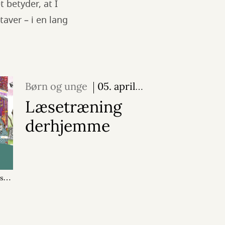
 betyder, at I
aver – i en lang
Børn og unge
05. april
2024
Læsetræning
derhjemme
st