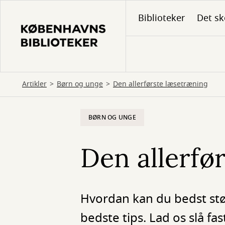
Gå
Biblioteker
Det sk
til
hovedindhold
Artikler
Børn og unge
Den allerførste læsetræning
BØRN OG UNGE
Den allerfø
Hvordan kan du bedst støt
bedste tips. Lad os slå fa