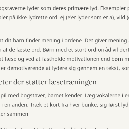
 bogstaverne lyder som deres primære lyd. Eksempler på
er på ikke-lydrette ord: ej (e'et lyder som et a), vild (
, at dit barn finder mening i ordene. Det giver mening
af de læste ord. Børn med et stort ordforråd vil der
 at læse og ved at fastholde motivationen end børn 
t er demotiverende at lydere sig gennem en tekst, so
iteter der støtter læsetræningen
 spil med bogstaver, barnet kender. Læg vokalerne i 
 en anden. Træk et kort fra hver bunke, sig først lyd
ter sammen