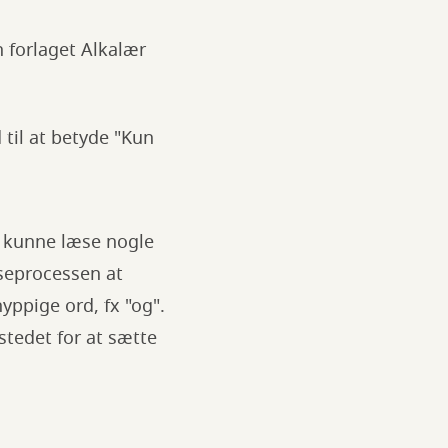
n forlaget Alkalær
 til at betyde "Kun
at kunne læse nogle
æseprocessen at
yppige ord, fx "og".
stedet for at sætte