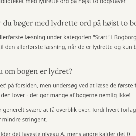
iblioteket med lydrette ord på højst to bogstaver
 du bøger med lydrette ord på højst to b
allerførste læsning under kategorien "Start" i Bogborg
il den allerførste læsning, når de er lydrette og kun 
u om bogen er lydret?
ret’ på forsiden, men undersøg ved at læse de første 
 den lover - det gør mange af bøgerne nemlig ikke!
 generelt svære at få overblik over, fordi hvert forlag
 mindre stringent:
lder det laveste niveau A, mens andre kalder det 0