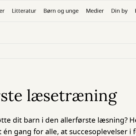
er
Litteratur
Børn og unge
Medier
Din by
rste læsetræning
te dit barn i den allerførste læsning? H
st én gang for alle, at succesoplevelser i