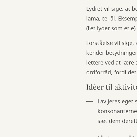
Lydret vil sige, at
lama, te, ål. Eksempl
(i'et lyder som et e).
Forståelse vil sige
kender betydningen 
lettere ved at lære
ordforråd, fordi de
Idéer til aktiv
Lav jeres eget
konsonanterne i
sæt dem deref