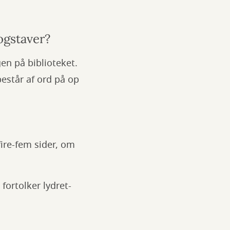
ogstaver?
en på biblioteket.
består af ord på op
fire-fem sider, om
 fortolker lydret-