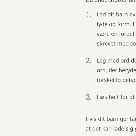
Du understøtter dit
Lad dit barn øv
lyde og form. H
være en fordel 
skrevet med st
Leg med ord de
ord, der betyd
forskellig bety
Læs højt for d
Hvis dit barn genta
at det kan lade sig