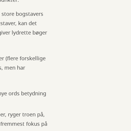
punkter:
de store bogstavers
staver, kan det
iver lydrette bøger
(flere forskellige
s, men har
 nye ords betydning
r, ryger troen på,
g fremmest fokus på