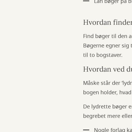
Lån bøger på b
Hvordan finder
Find bøger til den 
Bøgerne egner sig t
til to bogstaver.
Hvordan ved d
Måske står der ’lyd
bogen holder, hvad
De lydrette bøger er
begrebet mere eller
Nogle forlag ka