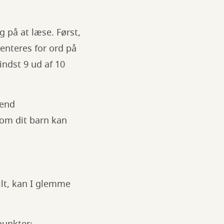
g på at læse. Først,
enteres for ord på
indst 9 ud af 10
 end
som dit barn kan
ilt, kan I glemme