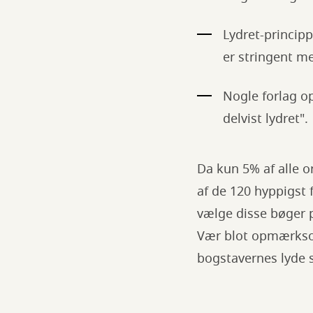
Lydret-principp
er stringent me
Nogle forlag op
delvist lydret".
Da kun 5% af alle or
af de 120 hyppigst 
vælge disse bøger p
Vær blot opmærksom 
bogstavernes lyde