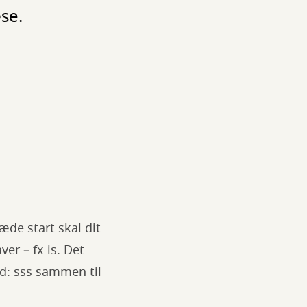
æse.
æde start skal dit
er – fx is. Det
lyd: sss sammen til