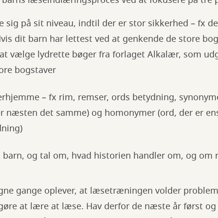
 barns læseindlæringsproces ved at fokusere på tre 
e sig på sit niveau, indtil der er stor sikkerhed – fx 
vis dit barn har lettest ved at genkende de store bog
at vælge lydrette bøger fra forlaget Alkalær, som udg
ore bogstaver
rhjemme – fx rim, remser, ords betydning, synonymer 
er næsten det samme) og homonymer (ord, der er en
dning)
it barn, og tal om, hvad historien handler om, og om
gne gange oplever, at læsetræningen volder probleme
 gøre at lære at læse. Hav derfor de næste år først o