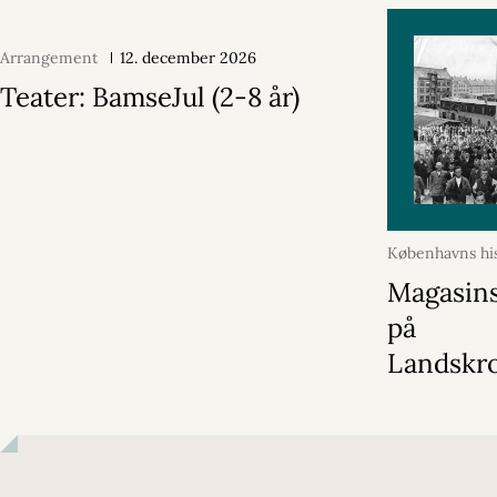
Arrangement
12. december 2026
Teater: BamseJul (2-8 år)
Københavns his
2026
Magasins
på
Landskr