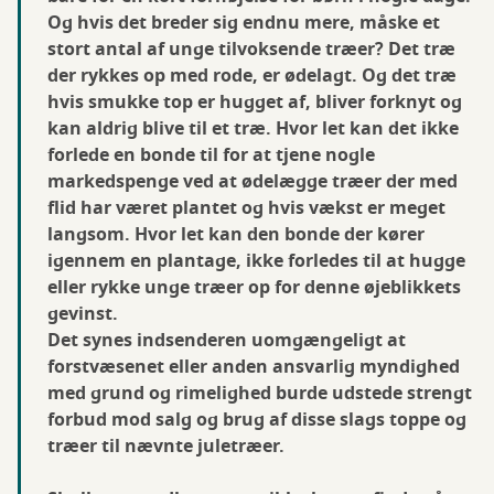
Og hvis det breder sig endnu mere, måske et
stort antal af unge tilvoksende træer? Det træ
der rykkes op med rode, er ødelagt. Og det træ
hvis smukke top er hugget af, bliver forknyt og
kan aldrig blive til et træ. Hvor let kan det ikke
forlede en bonde til for at tjene nogle
markedspenge ved at ødelægge træer der med
flid har været plantet og hvis vækst er meget
langsom. Hvor let kan den bonde der kører
igennem en plantage, ikke forledes til at hugge
eller rykke unge træer op for denne øjeblikkets
gevinst.
Det synes indsenderen uomgængeligt at
forstvæsenet eller anden ansvarlig myndighed
med grund og rimelighed burde udstede strengt
forbud mod salg og brug af disse slags toppe og
træer til nævnte juletræer.