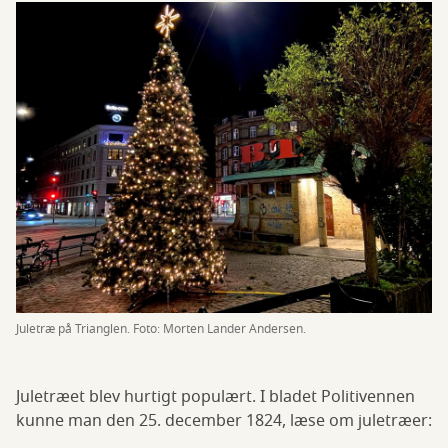
Juletræ på Trianglen. Foto: Morten Lander Andersen.
Juletræet blev hurtigt populært. I bladet Politivennen
kunne man den 25. december 1824, læse om juletræer: