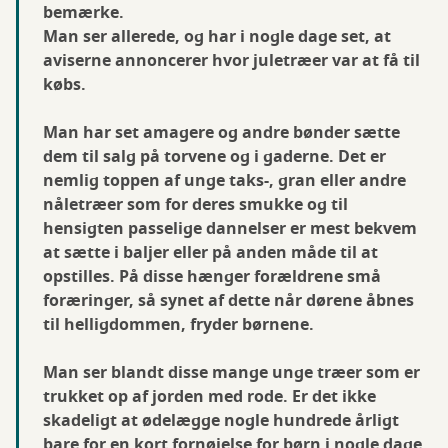
bemærke.
Man ser allerede, og har i nogle dage set, at
aviserne annoncerer hvor juletræer var at få til
købs.
Man har set amagere og andre bønder sætte
dem til salg på torvene og i gaderne. Det er
nemlig toppen af unge taks-, gran eller andre
nåletræer som for deres smukke og til
hensigten passelige dannelser er mest bekvem
at sætte i baljer eller på anden måde til at
opstilles. På disse hænger forældrene små
foræringer, så synet af dette når dørene åbnes
til helligdommen, fryder børnene.
Man ser blandt disse mange unge træer som er
trukket op af jorden med rode. Er det ikke
skadeligt at ødelægge nogle hundrede årligt
bare for en kort fornøjelse for børn i nogle dage.