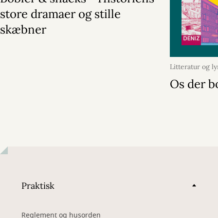
store dramaer og stille
skæbner
Litteratur og ly
2026
Os der b
Praktisk
Reglement og husorden