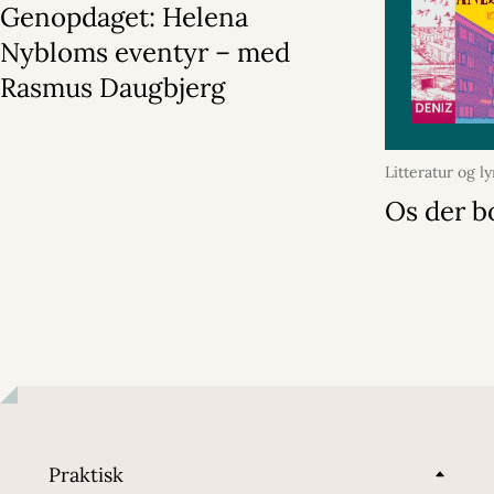
Genopdaget: Helena
Nybloms eventyr – med
Rasmus Daugbjerg
Litteratur og ly
2026
Os der b
Praktisk