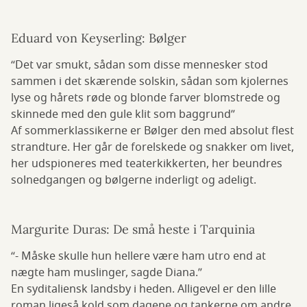
Eduard von Keyserling: Bølger
“Det var smukt, sådan som disse mennesker stod
sammen i det skærende solskin, sådan som kjolernes
lyse og hårets røde og blonde farver blomstrede og
skinnede med den gule klit som baggrund”
Af sommerklassikerne er Bølger den med absolut flest
strandture. Her går de forelskede og snakker om livet,
her udspioneres med teaterkikkerten, her beundres
solnedgangen og bølgerne inderligt og adeligt.
Margurite Duras: De små heste i Tarquinia
“- Måske skulle hun hellere være ham utro end at
nægte ham muslinger, sagde Diana.”
En syditaliensk landsby i heden. Alligevel er den lille
roman ligeså kold som dagene og tankerne om andre