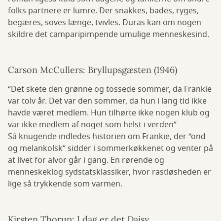
folks partnere er lumre. Der snakkes, bades, ryges,
begæres, soves længe, tvivles. Duras kan om nogen
skildre det camparipimpende umulige menneskesind.
Carson McCullers: Bryllupsgæsten (1946)
“Det skete den grønne og tossede sommer, da Frankie
var tolv år. Det var den sommer, da hun i lang tid ikke
havde været medlem. Hun tilhørte ikke nogen klub og
var ikke medlem af noget som helst i verden”
Så knugende indledes historien om Frankie, der “ond
og melankolsk” sidder i sommerkøkkenet og venter på
at livet for alvor går i gang. En rørende og
menneskeklog sydstatsklassiker, hvor rastløsheden er
lige så trykkende som varmen.
Kirsten Thorup: I dag er det Daisy