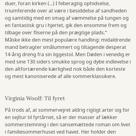
duer, foran kirken (...) I feberagtig ophidselse,
triumferende over at være i besiddelse af sandheden
og samtidig med en smag af væmmelse på tungen og
en fantastisk gru i hjertet, gik den ensomme frem og
tilbage over fliserne på den prægtige plads.”
Måske ikke den mest populære handling: midaldrende
mand betragter smålummert og tiltagende desperat
14-årig dreng fra sin liggestol. Men Døden i venedig er
med sine 130 siders smukke sprog og dybe indlevelse i
den altfortærende kærlighed nok både den korteste
og mest kanoniserede af alle sommerklassikere.
Virginia Woolf: Til fyret
På trods af, at sommervejret aldrig rigtigt arter sig for
en sejltur til fyrtårnet, så er der masser af lækker
sommerstemning i den sansemættede roman om livet
i familiesommerhuset ved havet. Her holder den