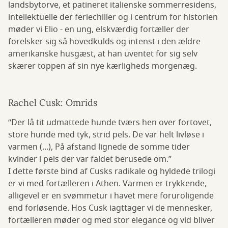
landsbytorve, et patineret italienske sommerresidens,
intellektuelle der feriechiller og i centrum for historien
møder vi Elio - en ung, elskværdig fortæller der
forelsker sig så hovedkulds og intenst i den ældre
amerikanske husgæst, at han uventet for sig selv
skærer toppen af sin nye kærligheds morgenæg.
Rachel Cusk: Omrids
“Der lå tit udmattede hunde tværs hen over fortovet,
store hunde med tyk, strid pels. De var helt livløse i
varmen (...), På afstand lignede de somme tider
kvinder i pels der var faldet berusede om.”
I dette første bind af Cusks radikale og hyldede trilogi
er vi med fortælleren i Athen. Varmen er trykkende,
alligevel er en svømmetur i havet mere foruroligende
end forløsende. Hos Cusk iagttager vi de mennesker,
fortælleren møder og med stor elegance og vid bliver