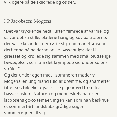
vi klogere på de skildrede og os selv.
I P Jacobsen: Mogens
“Det var trykkende hedt, luften flimrede af varme, og
så var det så stille; bladene hang og sov på træerne,
der var ikke andet, der rørte sig, end mariehønsene
derhenne på nelderne og lidt vissent løv, der lå i
græsset og krøllede sig sammen med små, pludselige
bevægelser, som om det krympede sig under solens
stråler.”
Og der under egen midt i sommeren møder vi
Mogens, en ung mand fuld af drømme, og snart efter
titter selvfølgelig også et lille pigehoved frem fra
hasselbusken. Naturen og menneskets natur er
Jacobsens go-to temaer, ingen kan som han beskrive
et sommertørt landskabs grådige sugen
sommeregnen til sig.