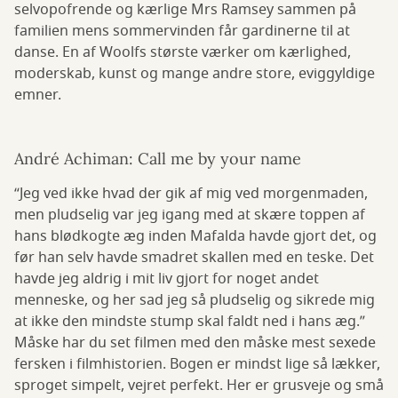
selvopofrende og kærlige Mrs Ramsey sammen på
familien mens sommervinden får gardinerne til at
danse. En af Woolfs største værker om kærlighed,
moderskab, kunst og mange andre store, eviggyldige
emner.
André Achiman: Call me by your name
“Jeg ved ikke hvad der gik af mig ved morgenmaden,
men pludselig var jeg igang med at skære toppen af
hans blødkogte æg inden Mafalda havde gjort det, og
før han selv havde smadret skallen med en teske. Det
havde jeg aldrig i mit liv gjort for noget andet
menneske, og her sad jeg så pludselig og sikrede mig
at ikke den mindste stump skal faldt ned i hans æg.”
Måske har du set filmen med den måske mest sexede
fersken i filmhistorien. Bogen er mindst lige så lækker,
sproget simpelt, vejret perfekt. Her er grusveje og små