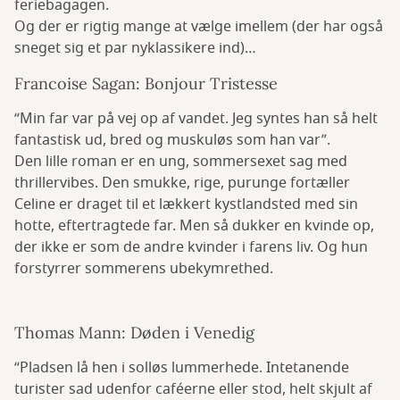
feriebagagen.
Og der er rigtig mange at vælge imellem (der har også
sneget sig et par nyklassikere ind)…
Francoise Sagan: Bonjour Tristesse
“Min far var på vej op af vandet. Jeg syntes han så helt
fantastisk ud, bred og muskuløs som han var”.
Den lille roman er en ung, sommersexet sag med
thrillervibes. Den smukke, rige, purunge fortæller
Celine er draget til et lækkert kystlandsted med sin
hotte, eftertragtede far. Men så dukker en kvinde op,
der ikke er som de andre kvinder i farens liv. Og hun
forstyrrer sommerens ubekymrethed.
Thomas Mann: Døden i Venedig
“Pladsen lå hen i solløs lummerhede. Intetanende
turister sad udenfor caféerne eller stod, helt skjult af