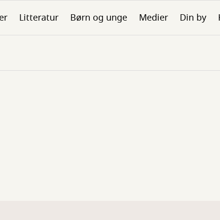
er
Litteratur
Børn og unge
Medier
Din by