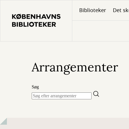
Gå
Biblioteker
Det sk
til
hovedindhold
Arrangementer
Søg