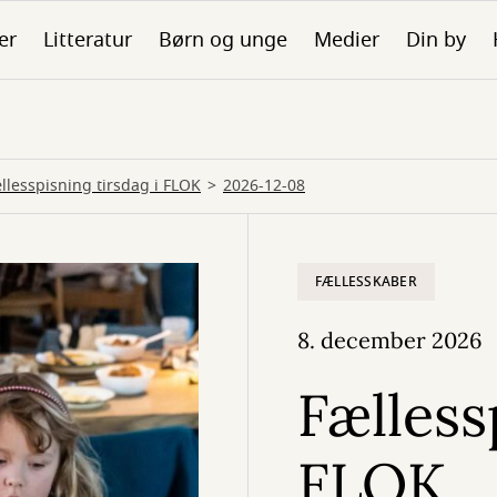
er
Litteratur
Børn og unge
Medier
Din by
llesspisning tirsdag i FLOK
2026-12-08
FÆLLESSKABER
8. december 2026
Fælless
FLOK