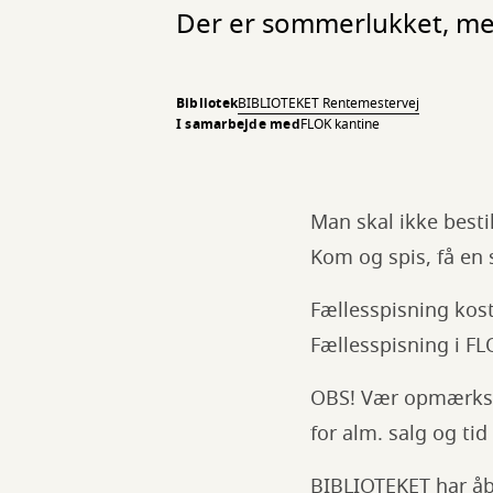
Der er sommerlukket, men 
Bibliotek
BIBLIOTEKET Rentemestervej
I samarbejde med
FLOK kantine
Man skal ikke besti
Kom og spis, få en
Fællesspisning koste
Fællesspisning i FL
OBS! Vær opmærksom 
for alm. salg og tid t
BIBLIOTEKET har åb