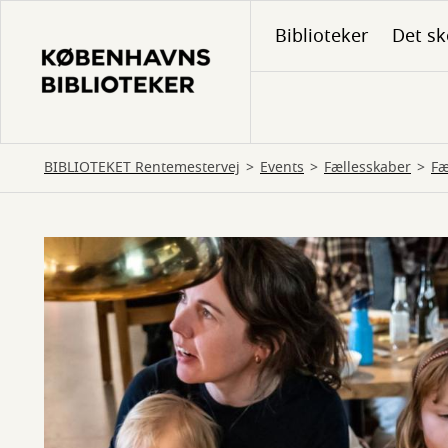
Gå
Biblioteker
Det sk
til
hovedindhold
BIBLIOTEKET Rentemestervej
Events
Fællesskaber
Fæ