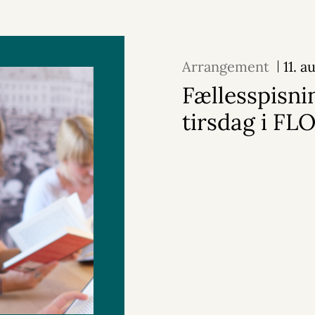
Arrangement
11. 
Fællesspisni
tirsdag i FL