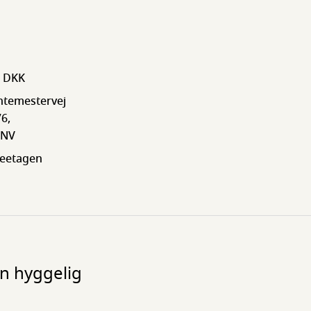
5 DKK
temestervej
6,
 NV
ueetagen
en hyggelig