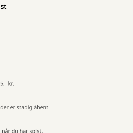
st
.
,- kr.
der er stadig åbent
når du har spist.