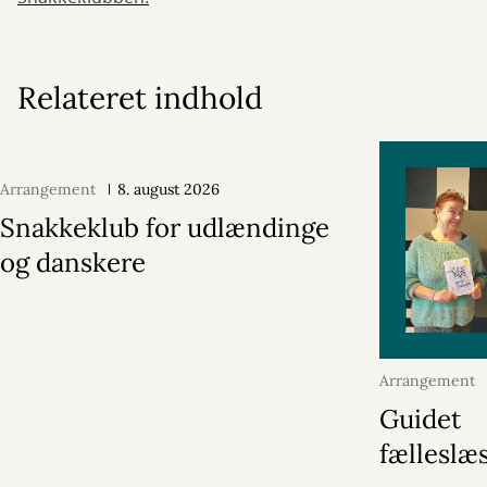
Relateret indhold
Arrangement
8. august 2026
Snakkeklub for udlændinge
og danskere
Arrangement
2026
Guidet
fælleslæ