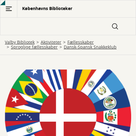
Gå
Københavns Biblioteker
til
hovedindhold
Valby Bibliotek
Aktiviteter
Fællesskaber
Sproglige fællesskaber
Dansk-Spansk Snakkeklub
Dansk-
Spansk
Snakkeklub