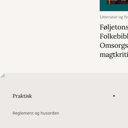
Litteratur og ly
oktober 2024
Føljeton
Folkebibl
Omsorgs
magtkrit
Praktisk
Reglement og husorden