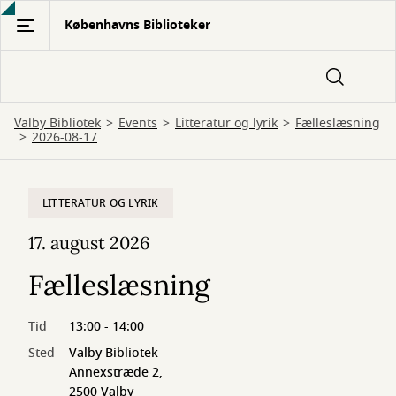
Gå
Københavns Biblioteker
til
hovedindhold
Valby Bibliotek
Events
Litteratur og lyrik
Fælleslæsning
2026-08-17
LITTERATUR OG LYRIK
17. august 2026
Fælleslæsning
Tid
13:00 - 14:00
Sted
Valby Bibliotek
Annexstræde 2,
2500 Valby