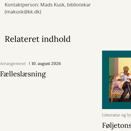
Kontaktperson: Mads Kusk, bibliotekar
(makusk@kk.dk)
Relateret indhold
Arrangement
10. august 2026
Fælleslæsning
Litteratur og ly
oktober 2024
Føljeton