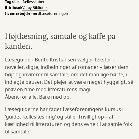
Tags
Læsefællesskaber
Bibliotek
Valby Bibliotek
I samarbejde med
Læseforeningen
Højtlæsning, samtale og kaffe på
kanden.
Læseguiden Bente Kristiansen vælger tekster –
noveller, digte, indledninger af romaner – læser dem
højt og inviterer til samtale, om det man lige hørte, i
indlagte pauser. Det plejer at være meget hyggeligt, så
prøv en time med litteraturens magi.
Åbent for alle. Bare mød op.
Læseguiderne har taget Læseforeningens kursus i
’guidet fælleslæsning’ og stiller frivilligt op – af
kærlighed til litteraturen og dens evne til at samle folk
til samtale.