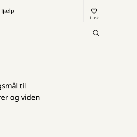
Hjælp
Husk
smål til
rer og viden