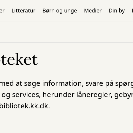
er
Litteratur
Børn og unge
Medier
Din by
oteket
ig med at søge information, svare på spørg
 og services, herunder låneregler, geby
ibliotek.kk.dk.