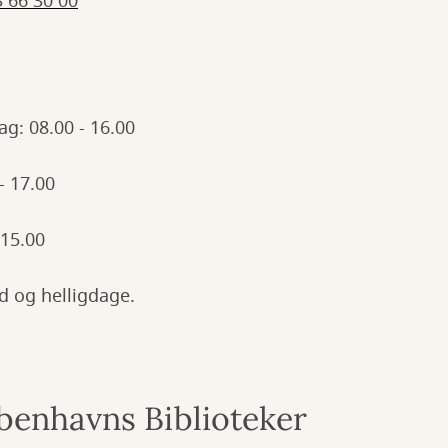
3 66 30 00
g: 08.00 - 16.00
- 17.00
 15.00
 og helligdage.
øbenhavns Biblioteker