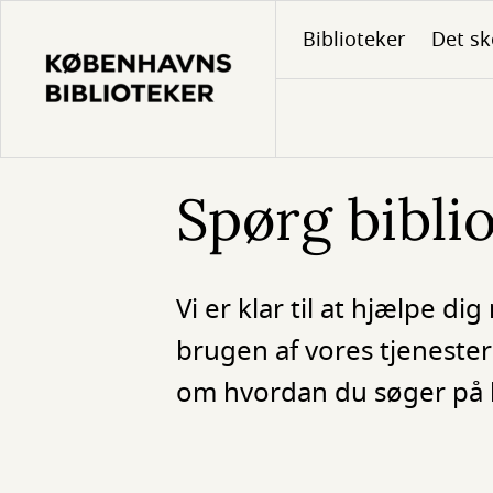
Gå
Biblioteker
Det sk
til
hovedindhold
Spørg bibli
Vi er klar til at hjælpe d
brugen af vores tjenester
om hvordan du søger på b