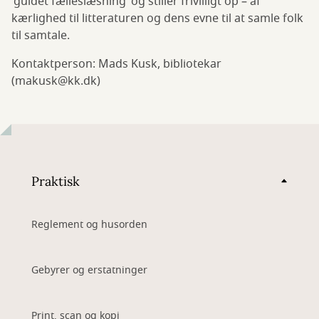
’guidet fælleslæsning’ og stiller frivilligt op – af
kærlighed til litteraturen og dens evne til at samle folk
til samtale.
Kontaktperson: Mads Kusk, bibliotekar
(makusk@kk.dk)
Praktisk
Reglement og husorden
Gebyrer og erstatninger
Print, scan og kopi