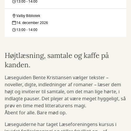
13:00 - 14:00
Valby Bibliotek
Fælleslæsning
14. december 2026
13:00 - 14:00
Højtlæsning, samtale og kaffe på
kanden.
Læseguiden Bente Kristiansen vælger tekster –
noveller, digte, indledninger af romaner – læser dem
højt og inviterer til samtale, om det man lige hørte, i
indlagte pauser. Det plejer at være meget hyggeligt, så
prøv en time med litteraturens magi.
Åbent for alle. Bare mød op.
Læseguiderne har taget Læseforeningens kursus i