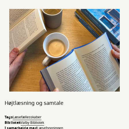
Højtlæsning og samtale
Tags
Læsefællesskaber
Bibliotek
Valby Bibliotek
I samarbejde med
Læseforeningen