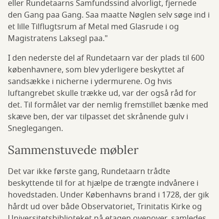
eller Rundetaarns Samfundssind alvorligt, fjernede
den Gang paa Gang. Saa maatte Nøglen selv søge ind i
et lille Tilflugtsrum af Metal med Glasrude i og
Magistratens Laksegl paa."
I den nederste del af Rundetaarn var der plads til 600
københavnere, som blev yderligere beskyttet af
sandsække i nicherne i ydermurene. Og hvis
luftangrebet skulle trække ud, var der også råd for
det. Til formålet var der nemlig fremstillet bænke med
skæve ben, der var tilpasset det skrånende gulv i
Sneglegangen.
Sammenstuvede møbler
Det var ikke første gang, Rundetaarn trådte
beskyttende til for at hjælpe de trængte indvånere i
hovedstaden. Under Københavns brand i 1728, der gik
hårdt ud over både Observatoriet, Trinitatis Kirke og
Universitetsbiblioteket på etagen ovenover, samledes