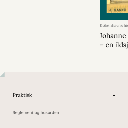
Københavns his
juni 2026
Johanne 
– en ilds
Praktisk
Reglement og husorden