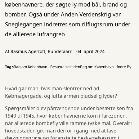
københavnere, der søgte ly mod bål, brand og
bomber. Også under Anden Verdenskrig var
Sneglegangen indrettet som tilflugtsrum under
de allierede luftangreb.
Af Rasmus Agertoft, Rundetaarn
04. april 2024
Tags
Bag om København - Besættelsestiden
Bag om København - Indre By
Hvad gør man, hvis man slentrer ned ad
Købmagergade, og luftalarmen pludselig lyder?
Spørgsmålet blev påtrængende under besættelsen fra
1940 til 1945, hvor københavnerne kom i farezonen,
når allierede bombefly ville ramme tyske mål. Overalt i
hovedstaden gik man derfor i gang med at lave
dækningsgrave og foranstalte beskyttelsesrum i