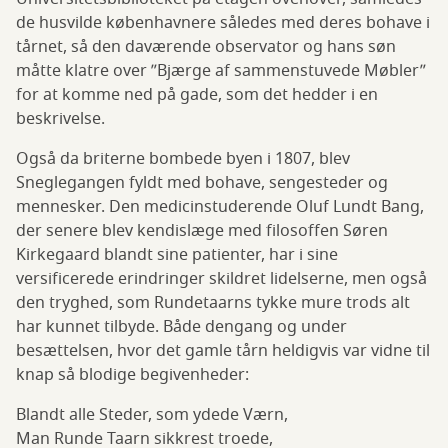
de husvilde københavnere således med deres bohave i
tårnet, så den daværende observator og hans søn
måtte klatre over ”Bjærge af sammenstuvede Møbler”
for at komme ned på gade, som det hedder i en
beskrivelse.
Også da briterne bombede byen i 1807, blev
Sneglegangen fyldt med bohave, sengesteder og
mennesker. Den medicinstuderende Oluf Lundt Bang,
der senere blev kendislæge med filosoffen Søren
Kirkegaard blandt sine patienter, har i sine
versificerede erindringer skildret lidelserne, men også
den tryghed, som Rundetaarns tykke mure trods alt
har kunnet tilbyde. Både dengang og under
besættelsen, hvor det gamle tårn heldigvis var vidne til
knap så blodige begivenheder:
Blandt alle Steder, som ydede Værn,
Man Runde Taarn sikkrest troede,