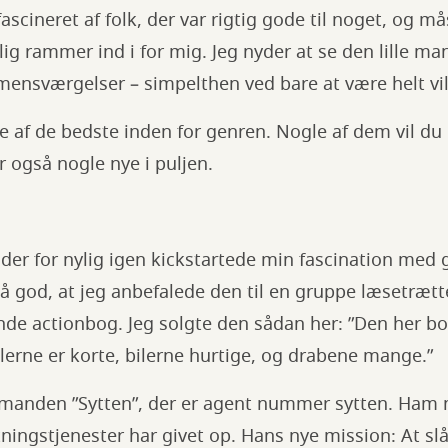
fascineret af folk, der var rigtig gode til noget, og m
lig rammer ind i for mig. Jeg nyder at se den lille ma
mensværgelser – simpelthen ved bare at være helt vil
e af de bedste inden for genren. Nogle af dem vil du 
r også nogle nye i puljen.
der for nylig igen kickstartede min fascination med 
 så god, at jeg anbefalede den til en gruppe læsetrætt
nde actionbog. Jeg solgte den sådan her: ”Den her bo
tlerne er korte, bilerne hurtige, og drabene mange.”
anden ”Sytten”, der er agent nummer sytten. Ham ma
etningstjenester har givet op. Hans nye mission: At slå