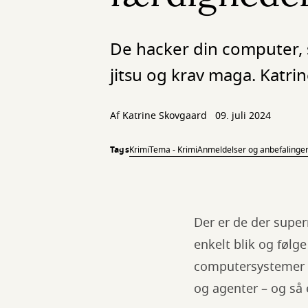
De hacker din computer, 
jitsu og krav maga. Katr
Af
Katrine Skovgaard
09. juli 2024
Tags
Krimi
Tema - Krimi
Anmeldelser og anbefalinge
Der er de der supe
enkelt blik og føl
computersystemer o
og agenter – og så