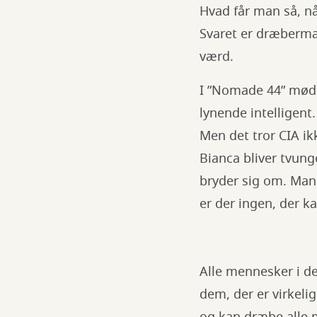
Hvad får man så, nå
Svaret er dræberma
værd.
I ”Nomade 44” møder
lynende intelligent
Men det tror CIA ik
Bianca bliver tvung
bryder sig om. Man 
er der ingen, der k
Alle mennesker i d
dem, der er virkeli