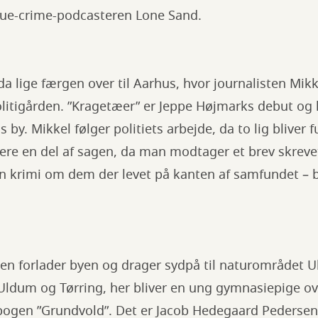
rue-crime-podcasteren Lone Sand.
da lige færgen over til Aarhus, hvor journalisten Mikk
litigården. ”Kragetæer” er Jeppe Højmarks debut og h
 by. Mikkel følger politiets arbejde, da to lig bliver f
ere en del af sagen, da man modtager et brev skrev
en krimi om dem der levet på kanten af samfundet –
, men forlader byen og drager sydpå til naturområde
dum og Tørring, her bliver en ung gymnasiepige ov
 i bogen ”Grundvold”. Det er Jacob Hedegaard Pederse