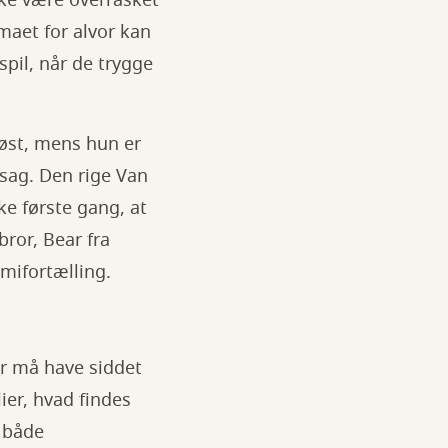
kke være overrasket
maet for alvor kan
spil, når de trygge
løst, mens hun er
 sag. Den rige Van
ke første gang, at
bror, Bear fra
imifortælling.
er må have siddet
ier, hvad findes
I både