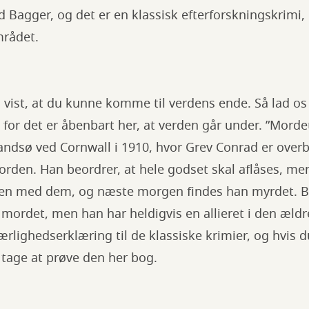
d Bagger, og det er en klassisk efterforskningskrimi
mrådet.
 vist, at du kunne komme til verdens ende. Så lad o
, for det er åbenbart her, at verden går under. ”Mord
andsø ved Cornwall i 1910, hvor Grev Conrad er overb
jorden. Han beordrer, at hele godset skal aflåses, me
n med dem, og næste morgen findes han myrdet. Bu
 mordet, men han har heldigvis en allieret i den æld
ærlighedserklæring til de klassiske krimier, og hvis
 tage at prøve den her bog.