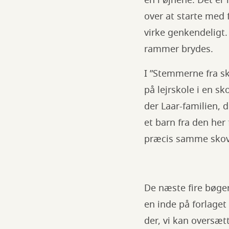
en i øjnene. Det er
over at starte med 
virke genkendeligt. 
rammer brydes.
I ”Stemmerne fra sk
på lejrskole i en s
der Laar-familien, d
et barn fra den her 
præcis samme skov. 
De næste fire bøger
en inde på forlaget
der, vi kan oversæt