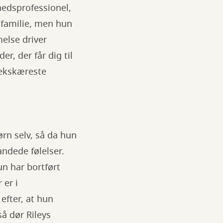
hedsprofessionel,
n familie, men hun
else driver
r, der får dig til
s ekskæreste
rn selv, så da hun
ndede følelser.
n har bortført
 er i
 efter, at hun
å dør Rileys