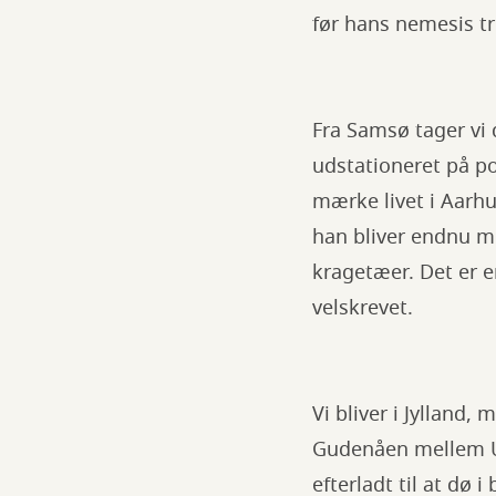
før hans nemesis t
Fra Samsø tager vi 
udstationeret på po
mærke livet i Aarhus
han bliver endnu m
kragetæer. Det er 
velskrevet.
Vi bliver i Jylland
Gudenåen mellem Ul
efterladt til at dø