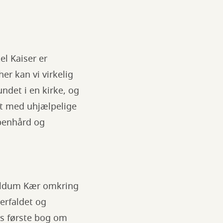
el Kaiser er
er kan vi virkelig
undet i en kirke, og
et med uhjælpelige
 benhård og
t Uldum Kær omkring
erfaldet og
ns første bog om