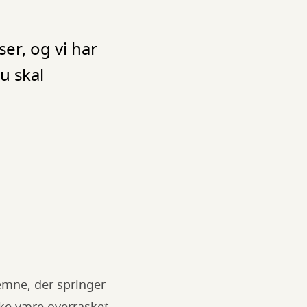
er, og vi har
u skal
 emne, der springer