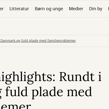
er
Litteratur
Børn og unge
Medier
Din by
 i Danmark og fuld plade med familieproblemer
ighlights: Rundt i
 fuld plade med
lemer