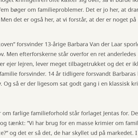
 noget krimigenren ofte kaster sig over, så vi burde i
fem bøger om familieproblemer. Det er jo her, at dra
Men det er også her, at vi forstår, at der er noget på 
oven” forsvinder 13-årige Barbara Van der Laar spor
kov. Men efterforskerne står overfor en ret anderledes
er ejer lejren, lever meget tilbagetrukket og det er ik
familie forsvinder. 14 år tidligere forsvandt Barbaras 
Og så er der ligesom sat godt gang i en klassisk kr
 om farlige familieforhold står forlaget Jentas for. D
 og tænkt: ”Vi har brug for en masse krimier om famil
te?” og det er så det, de har skyllet ud på markedet. 