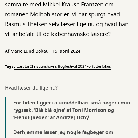
samtalte med Mikkel Krause Frantzen om
romanen Molbohistorier. Vi har spurgt hvad
Rasmus Theisen selv læser lige nu og hvad han
vil anbefale til de københavnske læsere?
Af
Marie Lund Boltau
15. april 2024
Tags
Litteratur
Christianshavns Bogfestival 2024
Forfatterfokus
Hvad læser du lige nu?
For tiden ligger to umiddelbart små bøger i min
rygsæk, ‘Blå blå øjne’ af Toni Morrison og
‘Elendigheden’ af Andrzej Tichý.
Derhjemme læser jeg nogle fagbøger om