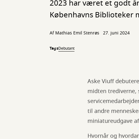
2023 har været et godt år
Københavns Biblioteker m
Af
Mathias Emil Stenrøs
27. juni 2024
Tags
Debutant
Aske Viuff debuter
midten trediverne, 
servicemedarbejder 
til andre mennesker
miniatureudgave a
Hvornår og hvordan 