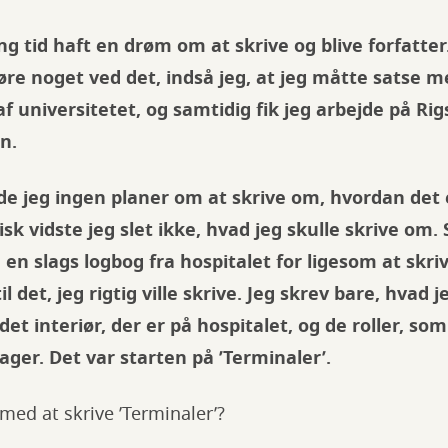
ng tid haft en drøm om at skrive og blive forfatter
gøre noget ved det, indså jeg, at jeg måtte satse m
f universitetet, og samtidig fik jeg arbejde på Rig
n.
 jeg ingen planer om at skrive om, hvordan det e
isk vidste jeg slet ikke, hvad jeg skulle skrive om.
e en slags logbog fra hospitalet for ligesom at skr
l det, jeg rigtig ville skrive. Jeg skrev bare, hvad 
et interiør, der er på hospitalet, og de roller, som
ager. Det var starten på ’Terminaler’.
med at skrive ’Terminaler’?