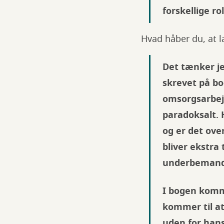
forskellige ro
Hvad håber du, at l
Det tænker je
skrevet på bo
omsorgsarbejd
paradoksalt. 
og er det ov
bliver ekstra
underbemanded
I bogen komme
kommer til at
uden for hans