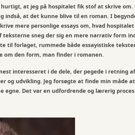
urtigt, at jeg på hospitalet fik stof at skrive om.
jeg indså, at det kunne blive til en roman. I begynd
 skrive mere personlige essays om, hvad hospitalet 
f teksterne sneg der sig en mere narrativ form in
dte til forlaget, rummede både essayistiske tekste
 om den form, man finder i romanen.
est interesseret i de dele, der pegede i retning a
r og udvikling. Jeg forsøgte at finde min måde a
ne egne. Det var en udfordrende og lærerig proces