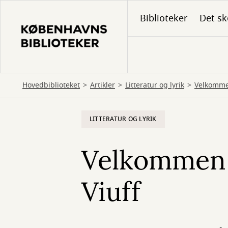
Gå
Biblioteker
Det sk
til
hovedindhold
Hovedbiblioteket
Artikler
Litteratur og lyrik
Velkomme
LITTERATUR OG LYRIK
Velkommen 
Viuff