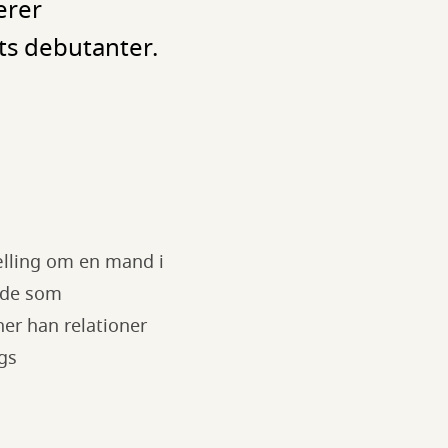
erer
ts debutanter.
ælling om en mand i
ejde som
ner han relationer
gs