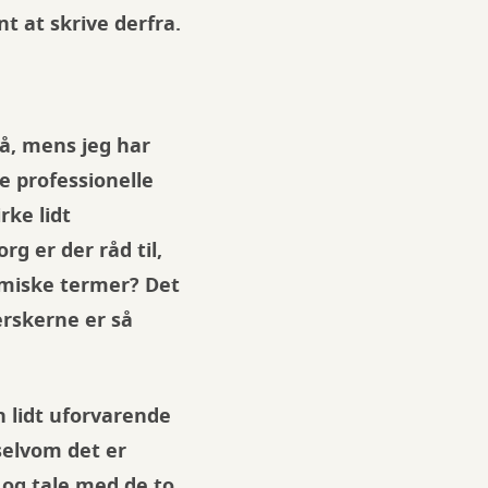
nt at skrive derfra.
å, mens jeg har
e professionelle
rke lidt
g er der råd til,
omiske termer? Det
erskerne er så
 lidt uforvarende
selvom det er
 og tale med de to