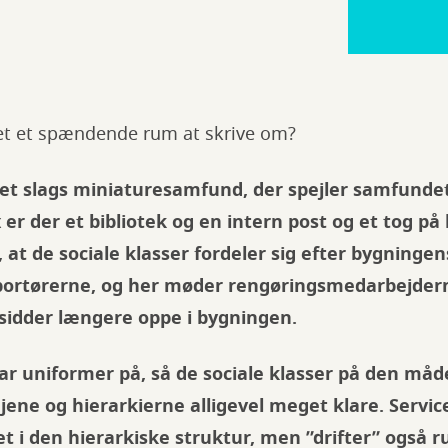
let et spændende rum at skrive om?
 et slags miniaturesamfund, der spejler samfunde
 er der et bibliotek og en intern post og et tog på
at de sociale klasser fordeler sig efter bygningens
portørerne, og her møder rengøringsmedarbejder
idder længere oppe i bygningen.
ar uniformer på, så de sociale klasser på den måde 
ne og hierarkierne alligevel meget klare. Servi
ret i den hierarkiske struktur, men ”drifter” også