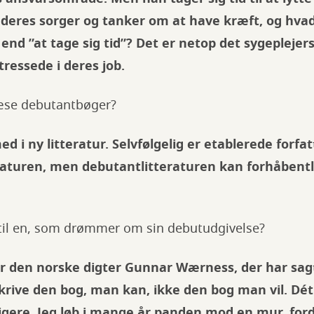
deres sorger og tanker om at have kræft, og hva
end ”at tage sig tid”? Det er netop det sygeplejer
tressede i deres job.
æse debutantbøger?
ed i ny litteratur. Selvfølgelig er etablerede forfa
eraturen, men debutantlitteraturen kan forhåbent
 til en, som drømmer om sin debutudgivelse?
 er den norske digter Gunnar Wærness, der har sagt
krive den bog, man kan, ikke den bog man vil. Dét 
ligere. Jeg løb i mange år panden mod en mur, for