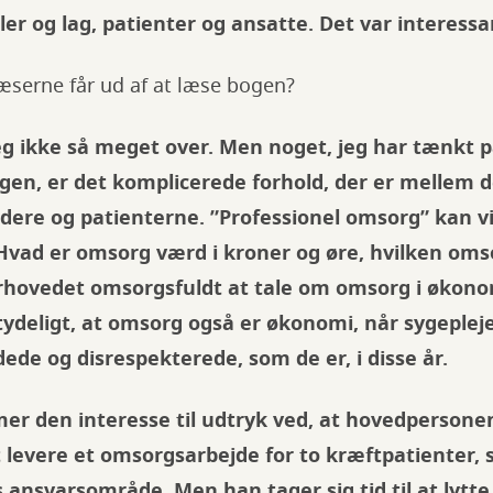
ller og lag, patienter og ansatte. Det var interessa
æserne får ud af at læse bogen?
g ikke så meget over. Men noget, jeg har tænkt p
gen, er det komplicerede forhold, der er mellem d
ere og patienterne. ”Professionel omsorg” kan vi
Hvad er omsorg værd i kroner og øre, hvilken omsor
erhovedet omsorgsfuldt at tale om omsorg i økon
 tydeligt, at omsorg også er økonomi, når sygeplej
e og disrespekterede, som de er, i disse år.
r den interesse til udtryk ved, at hovedpersonen
 levere et omsorgsarbejde for to kræftpatienter, 
 ansvarsområde. Men han tager sig tid til at lytte