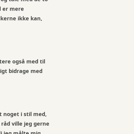
d er mere
skerne ikke kan,
ttere også med til
ligt bidrage med
 noget i stil med,
råd ville jeg gerne
di jeg målte mig