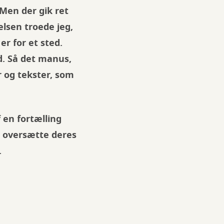
 Men der gik ret
elsen troede jeg,
er for et sted.
d. Så det manus,
r og tekster, som
f en fortælling
t oversætte deres
.