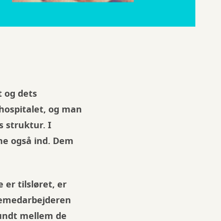
t og dets
 hospitalet, og man
 struktur. I
ne også ind. Dem
er tilsløret, er
cemedarbejderen
 rundt mellem de