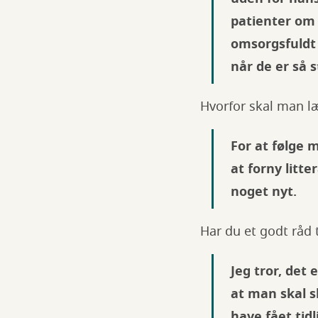
patienter om 
omsorgsfuldt 
når de er så s
Hvorfor skal man l
For at følge m
at forny litt
noget nyt.
Har du et godt råd
Jeg tror, det
at man skal s
have fået tid