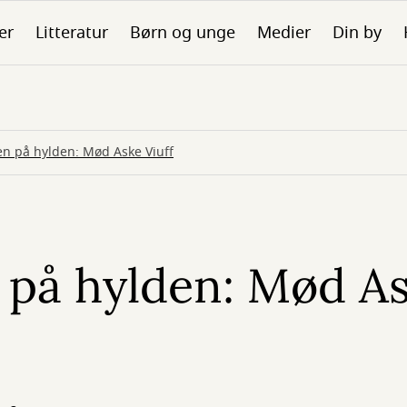
er
Litteratur
Børn og unge
Medier
Din by
n på hylden: Mød Aske Viuff
på hylden: Mød A