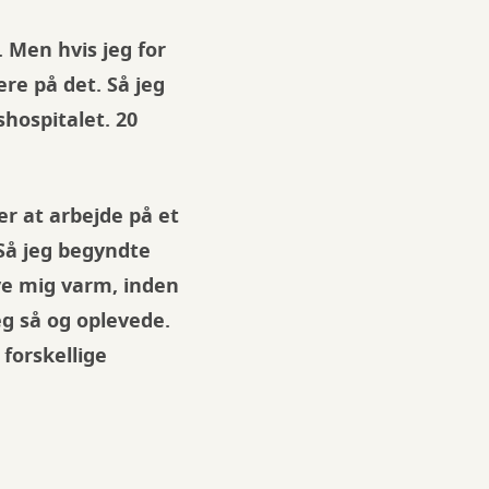
. Men hvis jeg for
ere på det. Så jeg
shospitalet. 20
r at arbejde på et
 Så jeg begyndte
ive mig varm, inden
jeg så og oplevede.
 forskellige