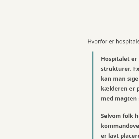
Hvorfor er hospita
Hospitalet er
strukturer. Fx
kan man sige, 
kælderen er 
med magten s
Selvom folk h
kommandoveje
er lavt place