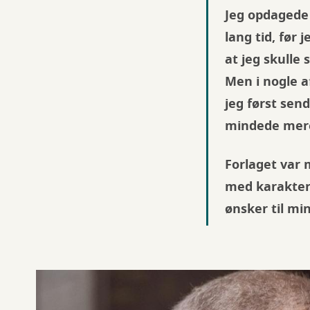
Jeg opdagede h
lang tid, før 
at jeg skulle
Men i nogle a
jeg først sen
mindede mere
Forlaget var m
med karaktere
ønsker til mi