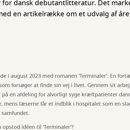
 for dansk debutantlitteratur. Det mark
ed en artikelrække om et udvalg af åre
ede i august 2023 med romanen ’Terminaler’. En fort
som forsøger at finde sin vej i livet. Gennem sit arb
på en afdeling for alvorligt syge kræftpatienter dan
, mens læserne får et indblik i hospitalet som en sla
f samfundet.
opstod idéen til ’Terminaler’?