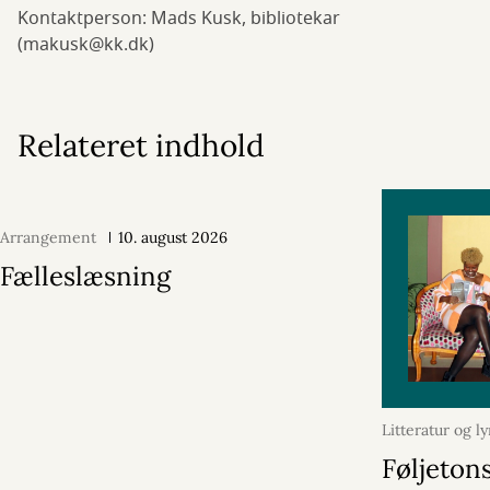
Kontaktperson: Mads Kusk, bibliotekar
(makusk@kk.dk)
Relateret indhold
Arrangement
10. august 2026
Fælleslæsning
Litteratur og ly
oktober 2024
Føljeton