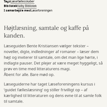
Tags
Læsefællesskaber
Bibliotek
Valby Bibliotek
I samarbejde med
Læseforeningen
Højtlæsning, samtale og kaffe på
kanden.
Læseguiden Bente Kristiansen vælger tekster –
noveller, digte, indledninger af romaner – læser dem
højt og inviterer til samtale, om det man lige hørte, i
indlagte pauser. Det plejer at være meget hyggeligt, så
prøv en time med litteraturens magi.
Åbent for alle. Bare mød op.
Læseguiderne har taget Læseforeningens kursus i
’guidet fælleslæsning’ og stiller frivilligt op – af
kærlighed til litteraturen og dens evne til at samle folk
til samtale.