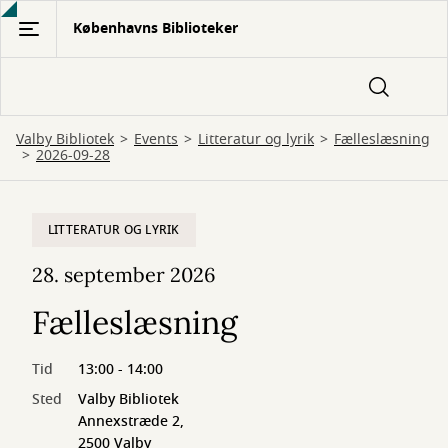
Gå
Københavns Biblioteker
til
hovedindhold
Valby Bibliotek
Events
Litteratur og lyrik
Fælleslæsning
2026-09-28
LITTERATUR OG LYRIK
28. september 2026
Fælleslæsning
Tid
13:00 - 14:00
Sted
Valby Bibliotek
Annexstræde 2,
2500 Valby