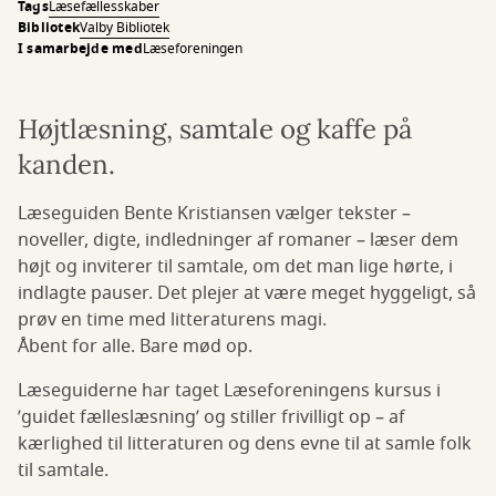
Tags
Læsefællesskaber
Bibliotek
Valby Bibliotek
I samarbejde med
Læseforeningen
Højtlæsning, samtale og kaffe på
kanden.
Læseguiden Bente Kristiansen vælger tekster –
noveller, digte, indledninger af romaner – læser dem
højt og inviterer til samtale, om det man lige hørte, i
indlagte pauser. Det plejer at være meget hyggeligt, så
prøv en time med litteraturens magi.
Åbent for alle. Bare mød op.
Læseguiderne har taget Læseforeningens kursus i
’guidet fælleslæsning’ og stiller frivilligt op – af
kærlighed til litteraturen og dens evne til at samle folk
til samtale.