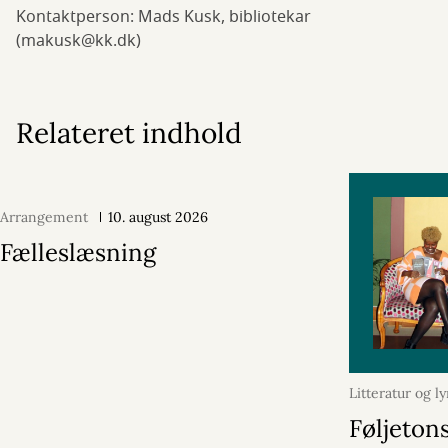
Kontaktperson: Mads Kusk, bibliotekar
(makusk@kk.dk)
Relateret indhold
Arrangement
10. august 2026
Fælleslæsning
Litteratur og ly
oktober 2024
Føljeton