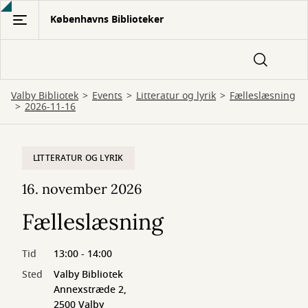
Gå
Københavns Biblioteker
til
hovedindhold
Valby Bibliotek
Events
Litteratur og lyrik
Fælleslæsning
2026-11-16
LITTERATUR OG LYRIK
16. november 2026
Fælleslæsning
Tid
13:00 - 14:00
Sted
Valby Bibliotek
Annexstræde 2,
2500 Valby